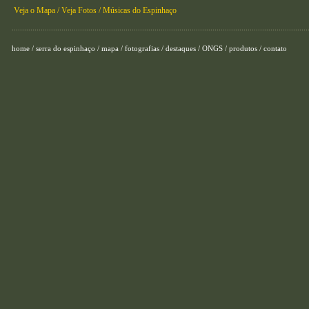
Veja o Mapa /
Veja Fotos /
Músicas do Espinhaço
...............................................................................................................................................
home
/
serra do espinhaço
/
mapa
/
fotografias
/
destaques
/
ONGS
/
produtos
/
contato