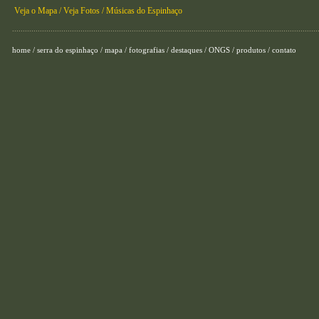
Veja o Mapa /
Veja Fotos /
Músicas do Espinhaço
...............................................................................................................................................
home
/
serra do espinhaço
/
mapa
/
fotografias
/
destaques
/
ONGS
/
produtos
/
contato