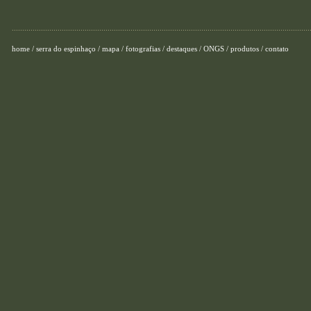
...............................................................................................................................................
home
/
serra do espinhaço
/
mapa
/
fotografias
/
destaques
/
ONGS
/
produtos
/
contato