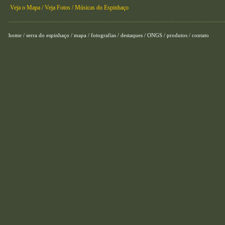
Veja o Mapa /
Veja Fotos /
Músicas do Espinhaço
...............................................................................................................................................
home
/
serra do espinhaço
/
mapa
/
fotografias
/
destaques
/
ONGS
/
produtos
/
contato