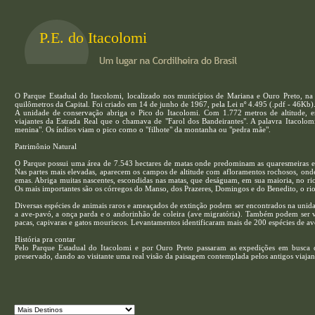
P.E. do Itacolomi
O Parque Estadual do Itacolomi, localizado nos municípios de Mariana e Ouro Preto, na 
quilômetros da Capital. Foi criado em 14 de junho de 1967, pela Lei nº 4.495 (.pdf - 46Kb)
A unidade de conservação abriga o Pico do Itacolomi. Com 1.772 metros de altitude, er
viajantes da Estrada Real que o chamava de "Farol dos Bandeirantes". A palavra Itacolomi
menina". Os índios viam o pico como o "filhote" da montanha ou "pedra mãe".
Patrimônio Natural
O Parque possui uma área de 7.543 hectares de matas onde predominam as quaresmeiras e 
Nas partes mais elevadas, aparecem os campos de altitude com afloramentos rochosos, onde
emas. Abriga muitas nascentes, escondidas nas matas, que deságuam, em sua maioria, no ri
Os mais importantes são os córregos do Manso, dos Prazeres, Domingos e do Benedito, o rio
Diversas espécies de animais raros e ameaçados de extinção podem ser encontrados na unid
a ave-pavó, a onça parda e o andorinhão de coleira (ave migratória). Também podem ser vi
pacas, capivaras e gatos mouriscos. Levantamentos identificaram mais de 200 espécies de aves
História pra contar
Pelo Parque Estadual do Itacolomi e por Ouro Preto passaram as expedições em busca d
preservado, dando ao visitante uma real visão da paisagem contemplada pelos antigos viajan
No final do século 18, na busca por riquezas, o bandeirante paulista, Antônio Dias, avist
ponto de referência, para que outras expedições chegassem ao local com facilidade.
No Parque, a Fazenda São José do Manso é um exemplar da arquitetura colonial deixado pe
tombada pelo IEPHA. Restaurada, a antiga sede da fazenda, a Casa do Bandeirista, é o Centro
entre 1706 e 1708 e é uma das três amostras da arquitetura paulista em Minas Gerais, co