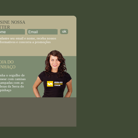
E NOSSA
TTER
adastre seu email e nome, receba nossos
nformativos e concorra a promoções
JA DO
INHAÇO
a o orgulho de
ear com camisas
mpadas com as
as da Serra do
inhaço