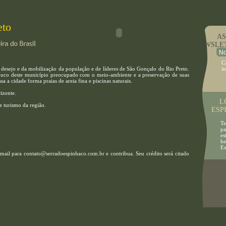
eto
ASSIN
NEWSLE
C
 desejo e da mobilização da população e de líderes de São Gonçalo do Rio Preto.
i
ouco deste município preocupado com o meio-ambiente e a preservação de suas
sa a cidade forma praias de areia fina e piscinas naturais.
izonte.
LO
e turismo da região.
ESP
Tenh
pass
esta
belez
Esp
ail para contato@serradoespinhaco.com.br e contribua. Seu crédito será citado