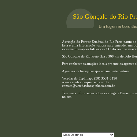
São Gonçalo do Rio Pr
A criação do Parque Estadual do Rio Preto partiu do
Esta é uma informação valiosa para entender um p
ricas manifestações folclóricas. O belo rio que atraves
São Gonçalo do Rio Preto fica a 360 km de Belo Hor
Para conhecer as atrações locais procure os agentes d
Agências de Receptivo que atuam neste destino:
Veredas do Espinhaço (38) 3531-6190
www.veredasdoespinhaco.com.br
contato@veredasdoespinhaco.com.br
Tem mais informações sobre este lugar? Envie um em
no site.