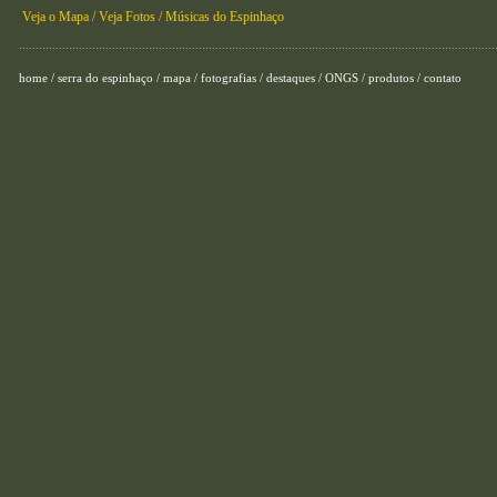
Veja o Mapa /
Veja Fotos /
Músicas do Espinhaço
...............................................................................................................................................
home
/
serra do espinhaço
/
mapa
/
fotografias
/
destaques
/
ONGS
/
produtos
/
contato