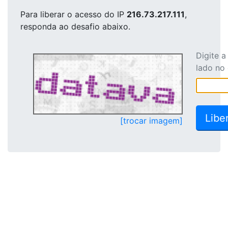
Para liberar o acesso
do IP
216.73.217.111
,
responda ao desafio abaixo.
Digite 
lado no
[trocar imagem]